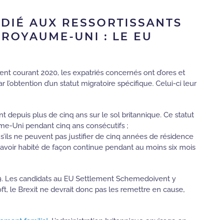
ÉDIÉ AUX RESSORTISSANTS
ROYAUME-UNI : LE EU
llent courant 2020, les expatriés concernés ont d’ores et
r l’obtention d’un statut migratoire spécifique. Celui-ci leur
vent depuis plus de cinq ans sur le sol britannique. Ce statut
yaume-Uni pendant cinq ans consécutifs ;
) s’ils ne peuvent pas justifier de cinq années de résidence
y avoir habité de façon continue pendant au moins six mois
019. Les candidats au EU Settlement Schemedoivent y
ft, le Brexit ne devrait donc pas les remettre en cause,