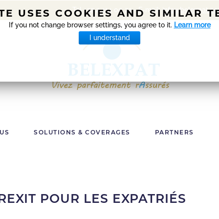
Tel +32 2 414 00 22 - E-mail:
info@belexpat.c
ITE USES COOKIES AND SIMILAR 
If you not change browser settings, you agree to it.
Learn more
I understand
 US
SOLUTIONS & COVERAGES
PARTNERS
EXIT POUR LES EXPATRIÉS