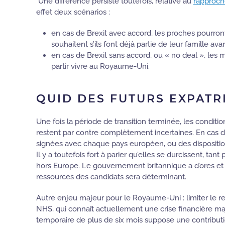
Une différence persiste toutefois, relative au
rapproch
effet deux scénarios :
en cas de Brexit avec accord, les proches pourront 
souhaitent s’ils font déjà partie de leur famille av
en cas de Brexit sans accord, ou « no deal », les
partir vivre au Royaume-Uni.
QUID DES FUTURS EXPATR
Une fois la période de transition terminée, les condi
restent par contre complètement incertaines. En cas d
signées avec chaque pays européen, ou des disposition
Il y a toutefois fort à parier qu’elles se durcissent, ta
hors Europe. Le gouvernement britannique a d’ores e
ressources des candidats sera déterminant.
Autre enjeu majeur pour le Royaume-Uni : limiter le r
NHS, qui connaît actuellement une crise financière maje
temporaire de plus de six mois suppose une contribution