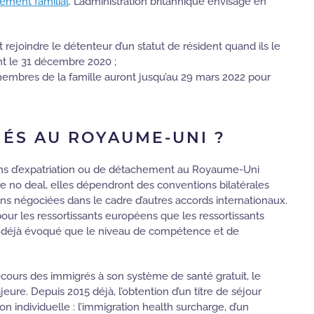
ement familial
. L’administration britannique envisage en
rejoindre le détenteur d’un statut de résident quand ils le
ant le 31 décembre 2020 ;
 membres de la famille auront jusqu’au 29 mars 2022 pour
IÉS AU ROYAUME-UNI ?
tions d’expatriation ou de détachement au Royaume-Uni
e no deal, elles dépendront des conventions bilatérales
s négociées dans le cadre d’autres accords internationaux.
nt pour les ressortissants européens que les ressortissants
t déjà évoqué que le niveau de compétence et de
ecours des immigrés à son système de santé gratuit, le
ure. Depuis 2015 déjà, l’obtention d’un titre de séjour
 individuelle : l’immigration health surcharge, d’un