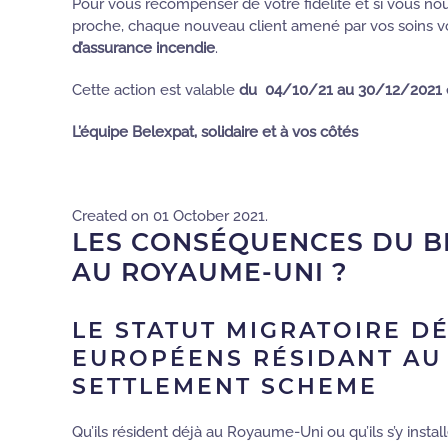
Pour vous récompenser de votre fidélité et si vous n
proche, chaque nouveau client amené par vos soins vo
d’assurance incendie
.
Cette action est valable
du 04/10/21 au 30/12/2021
L’équipe Belexpat, solidaire et à vos côtés
Created on
01 October 2021
.
LES CONSÉQUENCES DU BR
AU ROYAUME-UNI ?
LE STATUT MIGRATOIRE D
EUROPÉENS RÉSIDANT AU 
SETTLEMENT SCHEME
Qu’ils résident déjà au Royaume-Uni ou qu’ils s’y insta