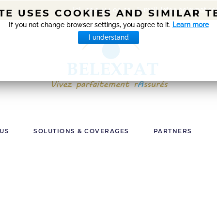
Tel +32 2 414 00 22 - E-mail:
info@belexpat.c
ITE USES COOKIES AND SIMILAR 
If you not change browser settings, you agree to it.
Learn more
I understand
 US
SOLUTIONS & COVERAGES
PARTNERS