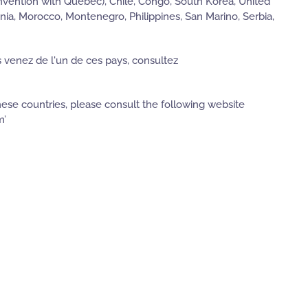
convention with Quebec), Chile, Congo, South Korea, United
onia, Morocco, Montenegro, Philippines, San Marino, Serbia,
s venez de l'un de ces pays, consultez
these countries, please consult the following website
m’