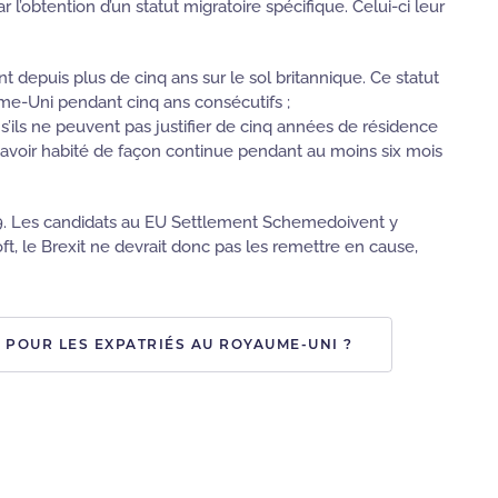
r l’obtention d’un statut migratoire spécifique. Celui-ci leur
vent depuis plus de cinq ans sur le sol britannique. Ce statut
yaume-Uni pendant cinq ans consécutifs ;
) s’ils ne peuvent pas justifier de cinq années de résidence
y avoir habité de façon continue pendant au moins six mois
019. Les candidats au EU Settlement Schemedoivent y
ft, le Brexit ne devrait donc pas les remettre en cause,
 POUR LES EXPATRIÉS AU ROYAUME-UNI ?