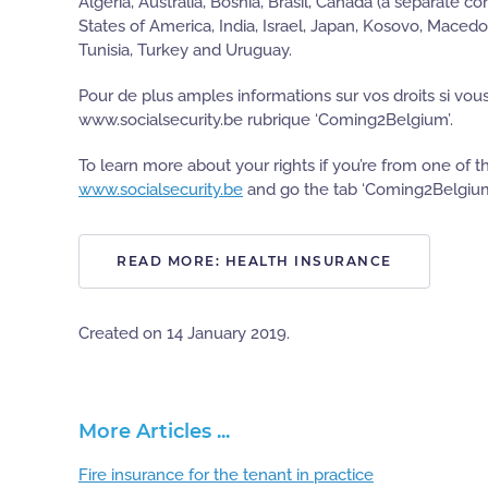
Algeria, Australia, Bosnia, Brasil, Canada (a separate 
States of America, India, Israel, Japan, Kosovo, Maced
Tunisia, Turkey and Uruguay.
Pour de plus amples informations sur vos droits si vou
www.socialsecurity.be rubrique ‘Coming2Belgium’.
To learn more about your rights if you’re from one of 
www.socialsecurity.be
and go the tab ‘Coming2Belgiu
READ MORE: HEALTH INSURANCE
Created on
14 January 2019
.
More Articles ...
Fire insurance for the tenant in practice