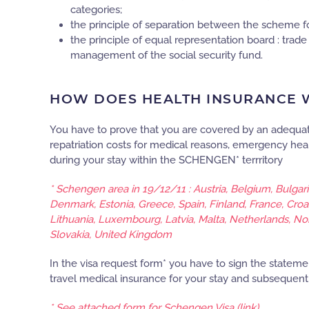
categories;
the principle of separation between the scheme 
the principle of equal representation board : trad
management of the social security fund.
HOW DOES HEALTH INSURANCE W
You have to prove that you are covered by an adequate
repatriation costs for medical reasons, emergency he
during your stay within the SCHENGEN* terrritory
* Schengen area in 19/12/11 : Austria, Belgium, Bulgar
Denmark, Estonia, Greece, Spain, Finland, France, Croatia
Lithuania, Luxembourg, Latvia, Malta, Netherlands, No
Slovakia, United Kingdom
In the visa request form* you have to sign the statem
travel medical insurance for your stay and subsequent
* See attached form for Schengen Visa (link)