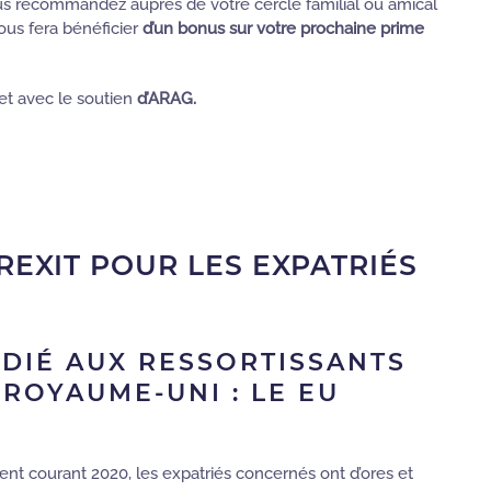
ous recommandez auprès de votre cercle familial ou amical
us fera bénéficier
d’un bonus sur votre prochaine prime
et avec le soutien
d’ARAG.
EXIT POUR LES EXPATRIÉS
ÉDIÉ AUX RESSORTISSANTS
ROYAUME-UNI : LE EU
llent courant 2020, les expatriés concernés ont d’ores et